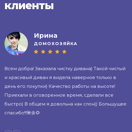
клиенты
Ирина
ДОМОХОЗЯЙКА
Всем добра! Заказала чистку дивана) Такой чистый
Х
и красивый диван я видела наверное только в
б
ал
день его покупки) Качество работы на высоте!
М
 а
Приехали в оговоренное время, сделали все
П
ия
быстро) В общем я довольна как слон)) Большущее
спасибо!!!🌺🌼🌻